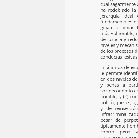
cual sagazmente a
ha redoblado la 
jerarquía ideal
fundamentales de 
guía el accionar 
más vulnerable, m
de justicia y red
niveles y mecanis
de los procesos d
conductas lesivas
En ánimos de estu
le permite identi
en dos niveles de 
y penas a parti
socioeconómico p
punible, y (2) cr
policía, jueces, a
y de reinserció
infracriminalizac
pesar de perpet
típicamente hombr
control penal 
socioeconómicos m