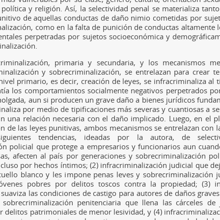
 política y religión. Así, la selectividad penal se materializa tant
nitivo de aquellas conductas de daño nimio cometidas por sujet
nalización, como en la falta de punición de conductas altamente l
entales perpetradas por sujetos socioeconómica y demográficam
inalización.
criminalización, primaria y secundaria, y los mecanismos me
minalización y sobrecriminalización, se entrelazan para crear te
vel primario, es decir, creación de leyes, se infracriminaliza al 
ntía los comportamientos socialmente negativos perpetrados por
olgada, aun si producen un grave daño a bienes jurídicos funda
naliza por medio de tipificaciones más severas y cuantiosas a se
n una relación necesaria con el daño implicado. Luego, en el p
ión de las leyes punitivas, ambos mecanismos se entrelazan con la
iguientes tendencias, ideadas por la autora, de selecti
ión policial que protege a empresarios y funcionarios aun cuan
sas, afecten al país por generaciones y sobrecriminalización pol
cluso por hechos íntimos; (2) infracriminalización judicial que d
uello blanco y les impone penas leves y sobrecriminalización ju
venes pobres por delitos toscos contra la propiedad; (3) inf
 suaviza las condiciones de castigo para autores de daños graves 
sobrecriminalización penitenciaria que llena las cárceles de
delitos patrimoniales de menor lesividad, y (4) infracriminalizac