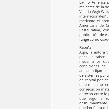
Latino American
recientes de la d
Valeria Vegh Weis
internacionales
1
.
mediante el prem
Americana de Cr
Restaurativa, c
publicación de est
funge como coauto
Reseña
Aquí, la autora t
penal, a saber, 
mecanismos, que 
condiciones de i
adelanta fijament
de sistemas polít
de capital por en
determinismo ec
consecución mater
derecho entre lo 
que, según el Es
deshumanizante q
quedan fuera del 