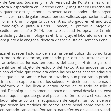
o de Ciencias Sociales y la Universidad de Konstanz, es una
octora y especialista en Derecho Penal y magister en Derecho Int
s, quien se distingue por su experiencia en el poder judicial arg
 A su vez, ha sido galardonada por sus valiosas aportaciones al 
io a la Criminología Crítica del Año, otorgado en el año 202
iminología y, junto a Chris Cunneen, el premio al Mejor Art
oncedido en el año 2024, por la Sociedad Europea de Crimin
a distinguida criminóloga es el libro Jujuy: el laboratorio de la r
ra junto a la abogada, doctora y especialista en Derecho Penal E
raza el acaecer histórico del sistema penal utilizando como brúju
un modo de operación, cimentado por distintas instancias de 
atraviesa las formas temporales del castigo. El título ya colo
dentificar el objeto de estudio del texto. Ahorrándose sinuos
e con el título que estudiará cómo las personas encarceladas sirv
icos que históricamente han priorizado y aún priorizan la produc
cima de la experiencia de los sujetos. Es decir, estos sistemas p
onómico que los lleva a definir como delito todo aquello 
ial. De ahí que un examen histórico de lo penal devela una tensi
justo, aquello que asegure el poder económico para el Estado, y l
tado, atente contra la adquisición de capital, sin considerar
ue tienen las medidas de control tanto penal como social en
entramado capitalista. Por tanto, para efectos de la selectividad