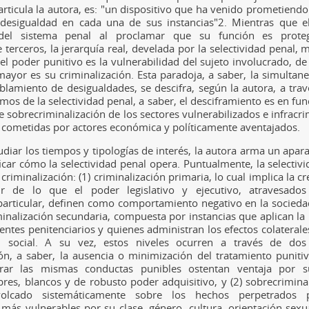
rticula la autora, es: "un dispositivo que ha venido prometiendo 
desigualdad en cada una de sus instancias"
2
. Mientras que e
 del sistema penal al proclamar que su función es prote
terceros, la jerarquía real, develada por la selectividad penal, 
del poder punitivo es la vulnerabilidad del sujeto involucrado, 
ayor es su criminalización. Esta paradoja, a saber, la simulta
oblamiento de desigualdades, se descifra, según la autora, a trav
mos de la selectividad penal, a saber, el desciframiento es en fu
e sobrecriminalización de los sectores vulnerabilizados e infracri
 cometidas por actores económica y políticamente aventajados.
diar los tiempos y tipologías de interés, la autora arma un apar
ficar cómo la selectividad penal opera. Puntualmente, la selectiv
criminalización: (1) criminalización primaria, lo cual implica la cr
r de lo que el poder legislativo y ejecutivo, atravesado
articular, definen como comportamiento negativo en la socieda
iminalización secundaria, compuesta por instancias que aplican la
gentes penitenciarios y quienes administran los efectos colaterale
n social. A su vez, estos niveles ocurren a través de dos
ión, a saber, la ausencia o minimización del tratamiento puniti
rar las mismas conductas punibles ostentan ventaja por sus
es, blancos y de robusto poder adquisitivo, y (2) sobrecriminal
volcado sistemáticamente sobre los hechos perpetrados 
ás vulnerables por su clase, género, cultura, orientación sexua