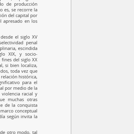
do de producción
to es, se recorre la
ión del capital por
el apresado en los
desde el siglo XV
selectividad penal
iplinaria, escindida
iglo XIX, y socio-
 fines del siglo XX
 si bien localiza,
idos, toda vez que
elación histórica,
nificativo para el
al por medio de la
violencia racial y
que muchas otras
ce de la conquista
l marco conceptual
ía según invita la
 de otro modo, tal