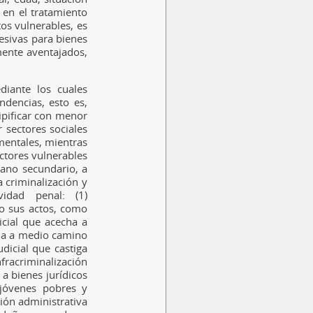
o en el tratamiento
os vulnerables, es
esivas para bienes
ente aventajados,
diante los cuales
ndencias, esto es,
tipificar con menor
 sectores sociales
mentales, mientras
ctores vulnerables
lano secundario, a
 criminalización y
vidad penal: (1)
do sus actos, como
icial que acecha a
eja a medio camino
dicial que castiga
racriminalización
a bienes jurídicos
 jóvenes pobres y
ión administrativa