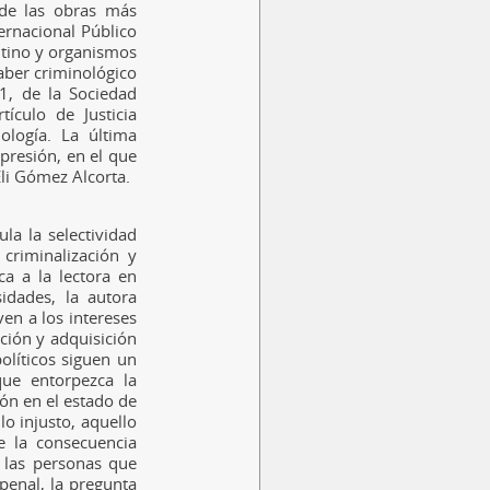
 de las obras más
ernacional Público
entino y organismos
saber criminológico
1, de la Sociedad
ículo de Justicia
ología. La última
epresión, en el que
li Gómez Alcorta.
la la selectividad
criminalización y
ca a la lectora en
idades, la autora
en a los intereses
ción y adquisición
olíticos siguen un
que entorpezca la
ón en el estado de
o injusto, aquello
se la consecuencia
 las personas que
 penal, la pregunta