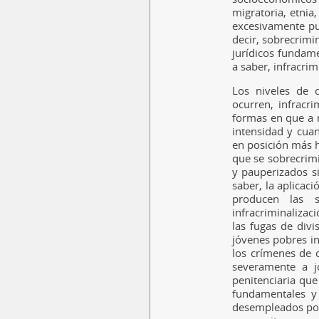
migratoria, etnia,
excesivamente pu
decir, sobrecrimi
jurídicos fundam
a saber, infracrim
Los niveles de 
ocurren, infracri
formas en que a ni
intensidad y cua
en posición más h
que se sobrecrimi
y pauperizados si
saber, la aplicac
producen las s
infracriminalizac
las fugas de divi
jóvenes pobres in
los crímenes de c
severamente a jó
penitenciaria que
fundamentales y 
desempleados por 