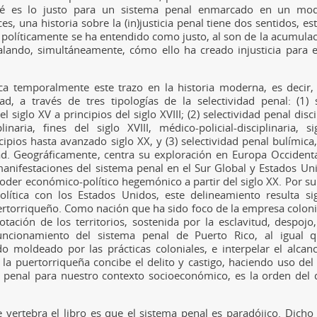
ué es lo justo para un sistema penal enmarcado en un mo
ces, una historia sobre la (in)justicia penal tiene dos sentidos, es
e políticamente se ha entendido como justo, al son de la acumulac
alando, simultáneamente, cómo ello ha creado injusticia para 
a temporalmente este trazo en la historia moderna, es decir, 
ad, a través de tres tipologías de la selectividad penal: (1) 
del siglo XV a principios del siglo XVIII; (2) selectividad penal disc
plinaria, fines del siglo XVIII, médico-policial-disciplinaria, s
ncipios hasta avanzado siglo XX, y (3) selectividad penal bulímica,
ad. Geográficamente, centra su exploración en Europa Occidental,
anifestaciones del sistema penal en el Sur Global y Estados Un
der económico-político hegemónico a partir del siglo XX. Por su r
olítica con los Estados Unidos, este delineamiento resulta sig
rtorriqueño. Como nación que ha sido foco de la empresa coloni
tación de los territorios, sostenida por la esclavitud, despojo, 
uncionamiento del sistema penal de Puerto Rico, al igual 
do moldeado por las prácticas coloniales, e interpelar el alcan
la puertorriqueña concibe el delito y castigo, haciendo uso de
d penal para nuestro contexto socioeconómico, es la orden del d
vertebra el libro es que el sistema penal es paradójico. Dicho