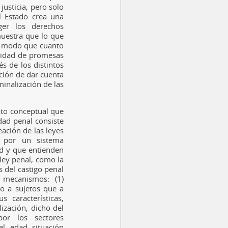
justicia, pero solo
l Estado crea una
ger los derechos
muestra que lo que
de modo que cuanto
neidad de promesas
és de los distintos
nción de dar cuenta
minalización de las
ato conceptual que
idad penal consiste
eación de las leyes
s por un sistema
d y que entienden
 ley penal, como la
s del castigo penal
 mecanismos: (1)
vo a sujetos que a
 características,
ización, dicho del
por los sectores
l, edad, situación