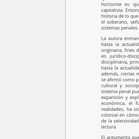
horizonte es: q
capitalista. Enton
historia de lo qu
el soberano, señ
sistemas penales.
La autora enmarc
hasta la actualid
originaria, fines 
en jurídico-disci
disciplinaria, pri
hasta la actualid
además, ciertas m
se afirmó como po
cultural y sociop
sistema penal pue
expansión y explo
económica, el f
realidades, ha si
colonial en cómo 
de la selectivida
lectura.
El argumento que 