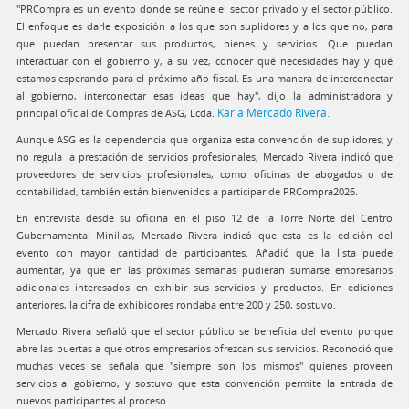
"PRCompra es un evento donde se reúne el sector privado y el sector público.
El enfoque es darle exposición a los que son suplidores y a los que no, para
que puedan presentar sus productos, bienes y servicios. Que puedan
interactuar con el gobierno y, a su vez, conocer qué necesidades hay y qué
estamos esperando para el próximo año fiscal. Es una manera de interconectar
al gobierno, interconectar esas ideas que hay", dijo la administradora y
Karla Mercado Rivera.
principal oficial de Compras de ASG, Lcda.
Aunque ASG es la dependencia que organiza esta convención de suplidores, y
no regula la prestación de servicios profesionales, Mercado Rivera indicó que
proveedores de servicios profesionales, como oficinas de abogados o de
contabilidad, también están bienvenidos a participar de PRCompra2026.
En entrevista desde su oficina en el piso 12 de la Torre Norte del Centro
Gubernamental Minillas, Mercado Rivera indicó que esta es la edición del
evento con mayor cantidad de participantes. Añadió que la lista puede
aumentar, ya que en las próximas semanas pudieran sumarse empresarios
adicionales interesados en exhibir sus servicios y productos. En ediciones
anteriores, la cifra de exhibidores rondaba entre 200 y 250, sostuvo.
Mercado Rivera señaló que el sector público se beneficia del evento porque
abre las puertas a que otros empresarios ofrezcan sus servicios. Reconoció que
muchas veces se señala que "siempre son los mismos" quienes proveen
servicios al gobierno, y sostuvo que esta convención permite la entrada de
nuevos participantes al proceso.