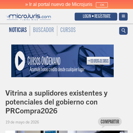
» Ir al portal nuevo de Microjuris
OK
LOGIN • REGÍSTRATE
NOTICIAS
BUSCADOR
CURSOS
Vitrina a suplidores existentes y
potenciales del gobierno con
PRCompra2026
COMPARTIR
19 de mayo de 2026